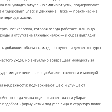
ка или укладка визуально смягчают углы, подчеркивают
осам “здоровый” блеск и движение. Ниже — практические
ые периоды жизни.
ричное: классика, которая всегда работает. Длина до
еходы и отсутствие тяжелых челок — и образ выглядит
ь добавляет объема там, где он нужен, и делает контуры
частого ухода, но визуально возвращает молодость за
удрями: движение волос добавляет свежести и молодой
ами небрежности: подчеркивают шею и улучшают
обенно когда челка подчеркивает глаза и убирает
подобрать форму челки под узел лица и структуру волос.