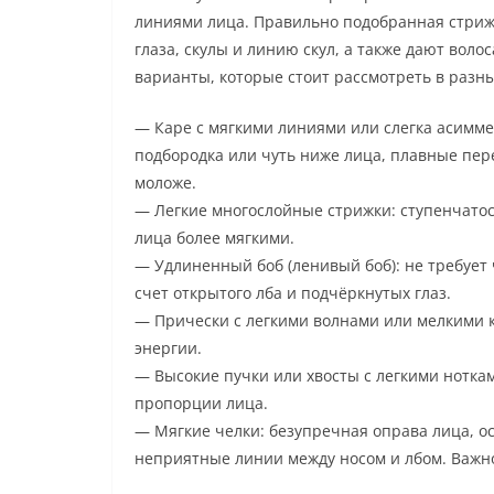
линиями лица. Правильно подобранная стриж
глаза, скулы и линию скул, а также дают вол
варианты, которые стоит рассмотреть в разн
— Каре с мягкими линиями или слегка асиммет
подбородка или чуть ниже лица, плавные пер
моложе.
— Легкие многослойные стрижки: ступенчатост
лица более мягкими.
— Удлиненный боб (ленивый боб): не требует 
счет открытого лба и подчёркнутых глаз.
— Прически с легкими волнами или мелкими к
энергии.
— Высокие пучки или хвосты с легкими нотк
пропорции лица.
— Мягкие челки: безупречная оправа лица, ос
неприятные линии между носом и лбом. Важно 