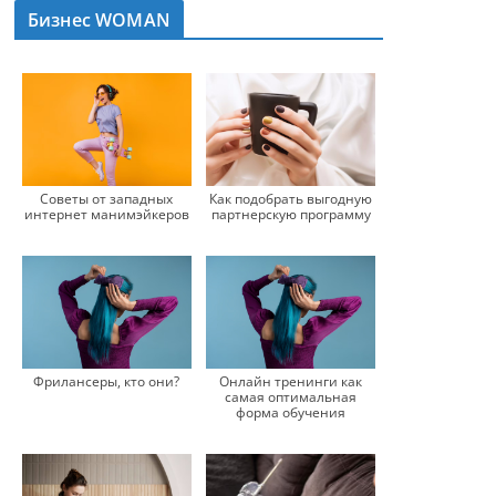
Бизнес WOMAN
Советы от западных
Как подобрать выгодную
интернет манимэйкеров
партнерскую программу
Фрилансеры, кто они?
Онлайн тренинги как
самая оптимальная
форма обучения