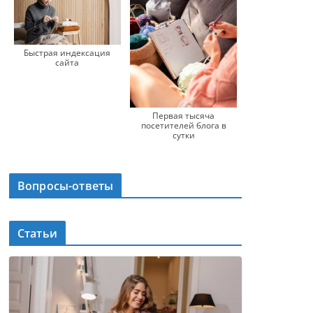
Быстрая индексация
сайта
Первая тысяча
посетителей блога в
сутки
Вопросы-ответы
Статьи