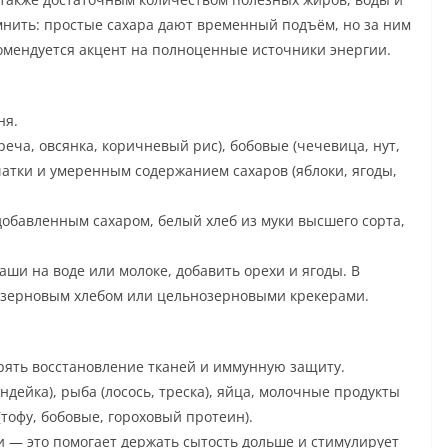
нить: простые сахара дают временный подъём, но за ним
комендуется акцент на полноценные источники энергии.
ня.
ча, овсянка, коричневый рис), бобовые (чечевица, нут,
чатки и умеренным содержанием сахаров (яблоки, ягоды,
добавленным сахаром, белый хлеб из муки высшего сорта,
аши на воде или молоке, добавить орехи и ягоды. В
озерновым хлебом или цельнозерновыми крекерами.
рять восстановление тканей и иммунную защиту.
дейка), рыба (лосось, треска), яйца, молочные продукты
(тофу, бобовые, гороховый протеин).
 — это помогает держать сытость дольше и стимулирует