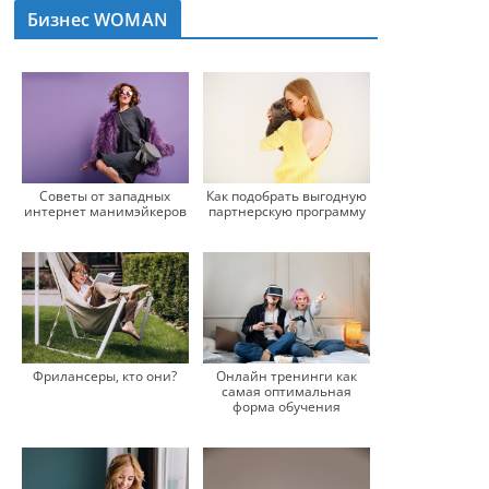
Бизнес WOMAN
Советы от западных
Как подобрать выгодную
интернет манимэйкеров
партнерскую программу
Фрилансеры, кто они?
Онлайн тренинги как
самая оптимальная
форма обучения