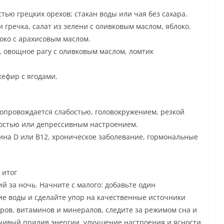
стью грецких орехов; стакан воды или чая без сахара.
и гречка, салат из зелени с оливковым маслом, яблоко.
око с арахисовым маслом.
, овощное рагу с оливковым маслом, ломтик
кефир с ягодами.
сопровождается слабостью, головокружением, резкой
востью или депрессивным настроением.
ина D или B12, хроническое заболевание, гормональные
 итог
й за ночь. Начните с малого: добавьте один
е воды и сделайте упор на качественные источники
ров, витаминов и минералов, следите за режимом сна и
йчивый прилив энергии, улучшение настроения и ясности