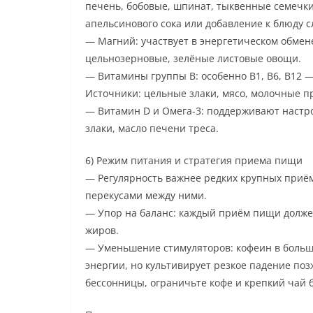
печень, бобовые, шпинат, тыквенные семечки.
апельсинового сока или добавление к блюду с
— Магний: участвует в энергетическом обмен
цельнозерновые, зелёные листовые овощи.
— Витамины группы B: особенно B1, B6, B12 
Источники: цельные злаки, мясо, молочные пр
— Витамин D и Омега-3: поддерживают настро
злаки, масло печени треса.
6) Режим питания и стратегия приема пищи
— Регулярность важнее редких крупных приём
перекусами между ними.
— Упор на баланс: каждый приём пищи должен
жиров.
— Уменьшение стимуляторов: кофеин в больш
энергии, но культивирует резкое падение позж
бессонницы, ограничьте кофе и крепкий чай б