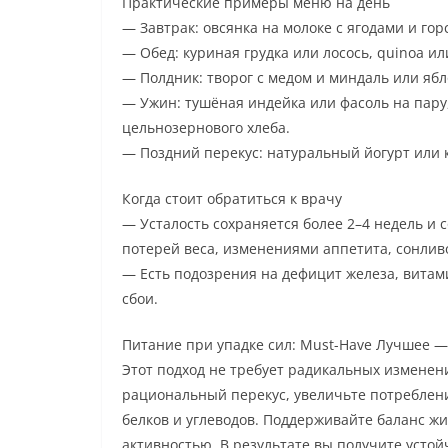
Практические примеры меню на день
— Завтрак: овсянка на молоке с ягодами и гор
— Обед: куриная грудка или лосось, quinoa ил
— Полдник: творог с медом и миндаль или ябл
— Ужин: тушёная индейка или фасоль на пару
цельнозернового хлеба.
— Поздний перекус: натуральный йогурт или 
Когда стоит обратиться к врачу
— Усталость сохраняется более 2–4 недель и 
потерей веса, изменениями аппетита, сонли
— Есть подозрения на дефицит железа, витам
сбои.
Питание при упадке сил: Must-Have Лучшее —
Этот подход не требует радикальных изменени
рациональный перекус, увеличьте потреблени
белков и углеводов. Поддерживайте баланс жи
активностью. В результате вы получите усто