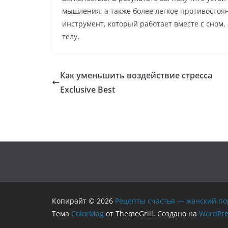
мышления, а также более легкое противосто
инструмент, который работает вместе с сном
телу.
Как уменьшить воздействие стресса
Exclusive Best
Копирайт © 2026
Рецепты счастья — женский по
Тема
ColorMag
от ThemeGrill. Создано на
WordPre