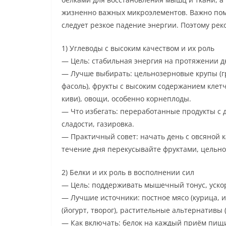
жизненно важных микроэлементов. Важно пом
следует резкое падение энергии. Поэтому ре
1) Углеводы с высоким качеством и их роль
— Цель: стабильная энергия на протяжении д
— Лучше выбирать: цельнозерновые крупы (гре
фасоль), фрукты с высоким содержанием клет
киви), овощи, особенно корнеплоды.
— Что избегать: переработанные продукты с 
сладости, газировка.
— Практичный совет: начать день с овсяной к
течение дня перекусывайте фруктами, цельн
2) Белки и их роль в восполнении сил
— Цель: поддерживать мышечный тонус, уско
— Лучшие источники: постное мясо (курица, ин
(йогурт, творог), растительные альтернативы 
— Как включать: белок на каждый приём пищи