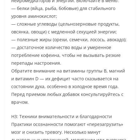
нейромедиаторов и энергии. Включайте в меню:
— белки (яйца, рыба, бобовые) для стабильного
уровня аминокислот;
— сложные углеводы (цельнозерновые продукты,
овсянка, овощи) с медленной секуцией энергии;
— полезные жиры (орехи, семечки, лосось, авокадо);
— достаточное количество воды и умеренное
потребление кофеина, чтобы не вызывать резкие
перепады настроения.
Обратите внимание на витамины группы B, магний
и витамин D — их дефицит часто сказывается на
состоянии духа, особенно в холодное время года.
Перед приемом любых добавок консультируйтесь с
врачом.
H3: Техники внимательности и благодарности
Практики осознанности помогают «перезагрузить»
мозг и снизить тревогу. Несколько минут
дыхательных упражнений, медитации или дневника