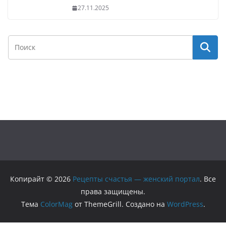
27.11.2025
Копирайт © 2026
Рецепты счастья — женский портал
. Все
права защищены.
Тема
ColorMag
от ThemeGrill. Создано на
WordPress
.