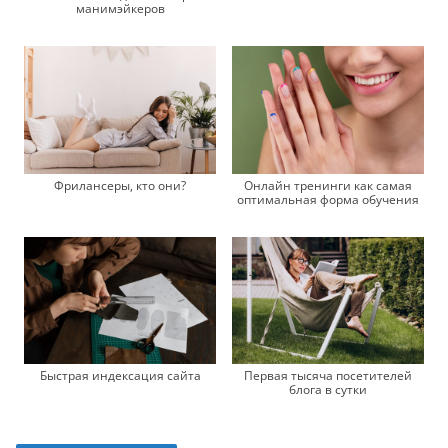
манимэйкеров
Онлайн тренинги как самая
Фрилансеры, кто они?
оптимальная форма обучения
Быстрая индексация сайта
Первая тысяча посетителей
блога в сутки