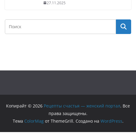
27.11.2025
Копирайт © 2026
Рецепты счастья — женский портал
. Все
права защищены.
Тема
ColorMag
от ThemeGrill. Создано на
WordPress
.