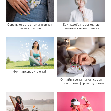
Советы от западных интернет
Как подобрать выгодную
манимэйкеров
партнерскую программу
Фрилансеры, кто они?
Онлайн тренинги как самая
оптимальная форма обучения