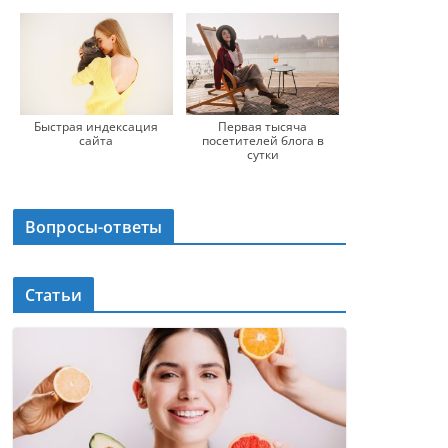
Быстрая индексация
Первая тысяча
сайта
посетителей блога в
сутки
Вопросы-ответы
Статьи