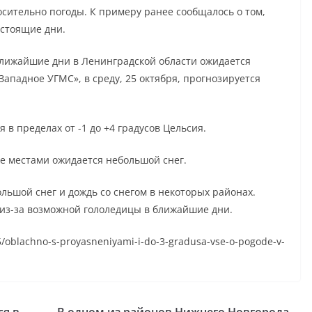
сительно погоды. К примеру ранее сообщалось о том,
дстоящие дни.
 ближайшие дни в Ленинградской области ожидается
ападное УГМС», в среду, 25 октября, прогнозируется
 в пределах от -1 до +4 градусов Цельсия.
же местами ожидается небольшой снег.
ольшой снег и дождь со снегом в некоторых районах.
 из-за возможной гололедицы в ближайшие дни.
25/oblachno-s-proyasneniyami-i-do-3-gradusa-vse-o-pogode-v-
ся в
В одном из районов Нижнего Новгорода