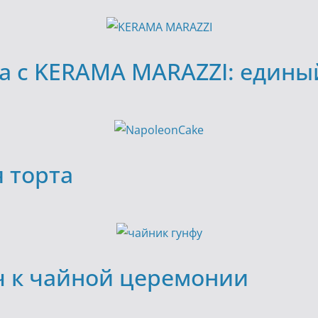
да с KERAMA MARAZZI: едины
я торта
ч к чайной церемонии