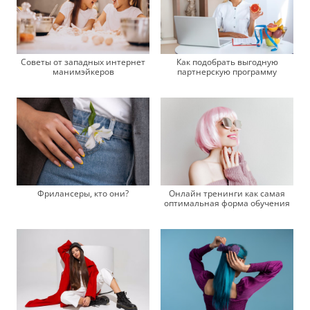
Советы от западных интернет
Как подобрать выгодную
манимэйкеров
партнерскую программу
Фрилансеры, кто они?
Онлайн тренинги как самая
оптимальная форма обучения