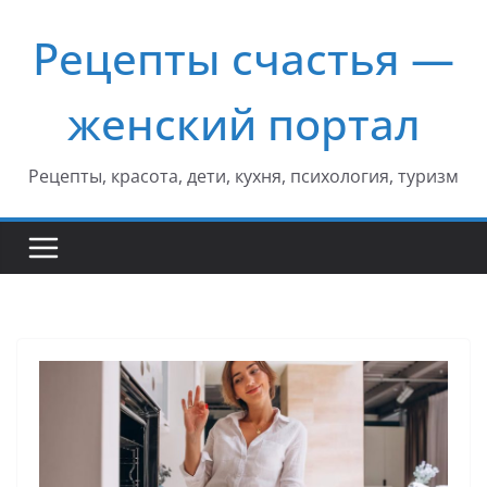
Перейти
Рецепты счастья —
к
содержимому
женский портал
Рецепты, красота, дети, кухня, психология, туризм