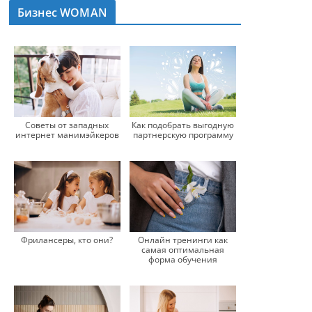
Бизнес WOMAN
Советы от западных
Как подобрать выгодную
интернет манимэйкеров
партнерскую программу
Фрилансеры, кто они?
Онлайн тренинги как
самая оптимальная
форма обучения