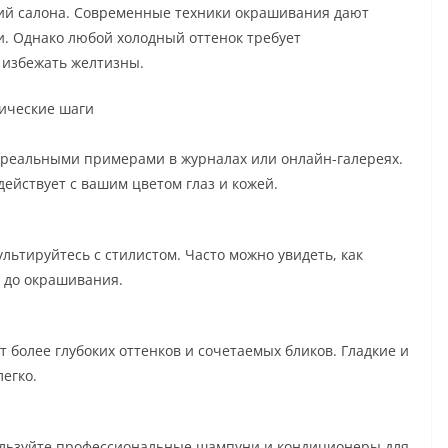
ний салона. Современные техники окрашивания дают
. Однако любой холодный оттенок требует
 избежать желтизны.
тические шаги
с реальными примерами в журналах или онлайн-галереях.
действует с вашим цветом глаз и кожей.
ьтируйтесь с стилистом. Часто можно увидеть, как
х до окрашивания.
т более глубоких оттенков и сочетаемых бликов. Гладкие и
егко.
пользуйте профессиональные шампуни и кондиционеры для