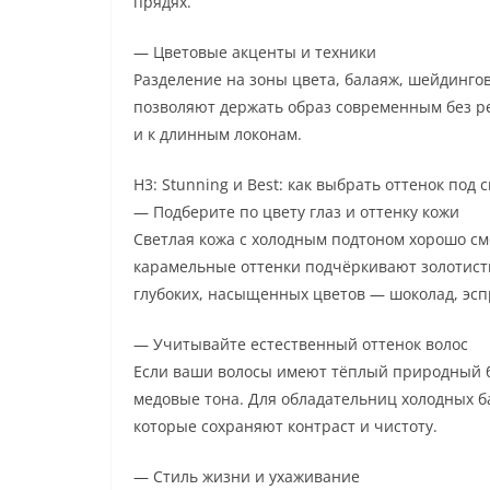
прядях.
— Цветовые акценты и техники
Разделение на зоны цвета, балаяж, шейдинго
позволяют держать образ современным без ре
и к длинным локонам.
H3: Stunning и Best: как выбрать оттенок под 
— Подберите по цвету глаз и оттенку кожи
Светлая кожа с холодным подтоном хорошо см
карамельные оттенки подчёркивают золотисты
глубоких, насыщенных цветов — шоколад, эсп
— Учитывайте естественный оттенок волос
Если ваши волосы имеют тёплый природный б
медовые тона. Для обладательниц холодных 
которые сохраняют контраст и чистоту.
— Стиль жизни и ухаживание