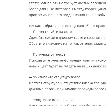
Статус «Stunning» не требует частых посеще
более длинные интервалы между коррекциями
профессионального поддержания тона, чтобы
H2: Как выбрать оттенок под ваш образ: прак
— Протестируйте на фото
Сделайте селфи в дневном свете и сравните 
Обратите внимание на то, как оттенок взаимо
— Примерка оттенков
Используйте онлайн-фоторедакторы или консул
новый цвет будет выглядеть на ваших волоса
— Учитывайте структуру волос
Жёсткая структура и отсутствие блеска требую
длинные волосы принимают переходы более л
— Уход после окрашивания
Для сохранения цвета без потери блеска ис