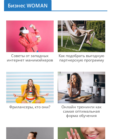
Бизнес WOMAN
Советы от западных
Как подобрать выгодную
интернет манимэйкеров
партнерскую программу
Фрилансеры, кто они?
Онлайн тренинги как
самая оптимальная
форма обучения