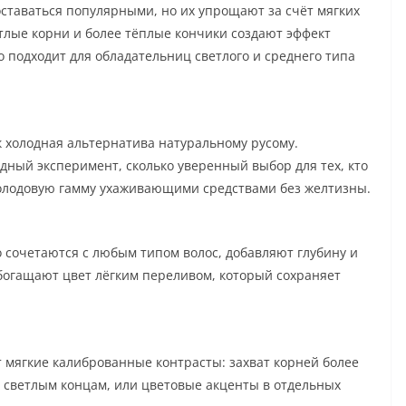
таваться популярными, но их упрощают за счёт мягких
тлые корни и более тёплые кончики создают эффект
о подходит для обладательниц светлого и среднего типа
 холодная альтернатива натуральному русому.
дный эксперимент, сколько уверенный выбор для тех, кто
холодовую гамму ухаживающими средствами без желтизны.
 сочетаются с любым типом волос, добавляют глубину и
богащают цвет лёгким переливом, который сохраняет
т мягкие калиброванные контрасты: захват корней более
е светлым концам, или цветовые акценты в отдельных