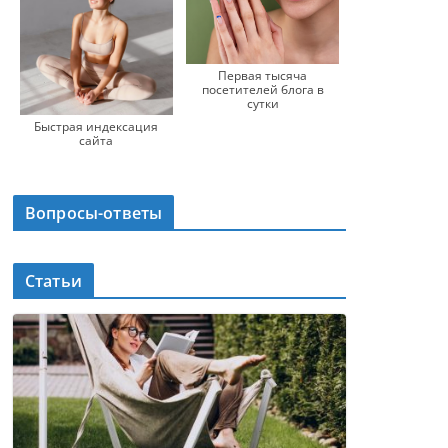
Первая тысяча
посетителей блога в
сутки
Быстрая индексация
сайта
Вопросы-ответы
Статьи