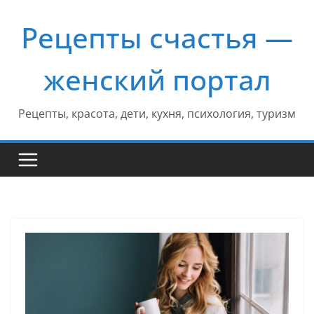
Перейти
Рецепты счастья —
к
содержимому
женский портал
Рецепты, красота, дети, кухня, психология, туризм