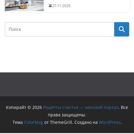
27.11.2025
Копирайт © 2026
Рецепты счастья — женский портал
. Все
права защищены.
Тема
ColorMag
от ThemeGrill. Создано на
WordPress
.