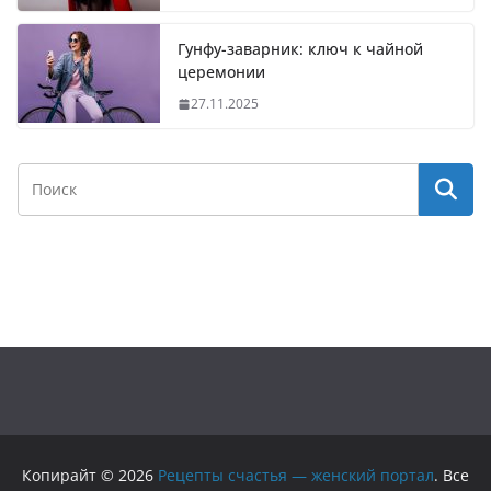
Гунфу-заварник: ключ к чайной
церемонии
27.11.2025
Копирайт © 2026
Рецепты счастья — женский портал
. Все