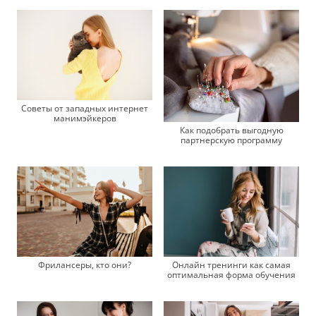
Советы от западных интернет
манимэйкеров
Как подобрать выгодную
партнерскую программу
Фрилансеры, кто они?
Онлайн тренинги как самая
оптимальная форма обучения