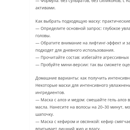
— Формула: без сульфатов, без силиконов, с
активами.
Как выбрать подходящую маску: практические
— Определите основной запрос: глубокое увла
головы.
— Обратите внимание на лифтинг-эффект и за
подходят для дневного использования.
— Прочитайте состав: избегайте агрессивных 
— Пробуйте мини-версии: так вы сможете оце
Домашние варианты: как получить интенсивн
Некоторые маски для интенсивного увлажнени
ингредиентов.
— Маска с алоэ и медом: смешайте гель алоэ 
масла. Нанесите на волосы на 20–30 минут, 
шапочку.
— Маска с кефиром и овсянкой: кефир смягчае
впитывает лишний жир и влагу.