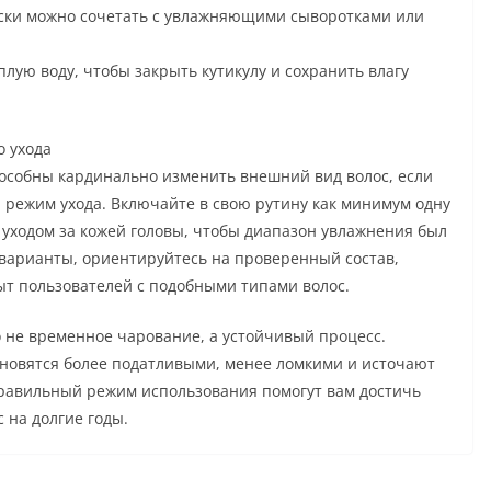
аски можно сочетать с увлажняющими сыворотками или
лую воду, чтобы закрыть кутикулу и сохранить влагу
о ухода
особны кардинально изменить внешний вид волос, если
 режим ухода. Включайте в свою рутину как минимум одну
м уходом за кожей головы, чтобы диапазон увлажнения был
варианты, ориентируйтесь на проверенный состав,
ыт пользователей с подобными типами волос.
о не временное чарование, а устойчивый процесс.
ановятся более податливыми, менее ломкими и источают
правильный режим использования помогут вам достичь
 на долгие годы.