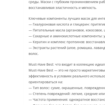
среды. Маски с глубоким проникновением раб
восстанавливая эластичность и мягкость.
Ключевые компоненты лучших масок для инт
— Гиалуроновая кислота и глицерин: притягив
— Питательные масла (аргановое, кокосовое, 
— Сахарные и аминокислотные компоненты: у
— Кератин и комплекс протеинов: восстанав
— Экстракты растений (алое, ромашка, лаванд
волос.
Must-Have Best: что входит в коллекцию идеа
Must-Have Best — это не просто маркетинговы
эффективность в условиях реального использо
ориентироваться на:
— Тип волос: сухие, окрашенные, поврежденны
— Степень повреждений: легкие, средние или 
— Частота применения: однократное восстан