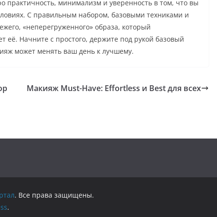
про практичность, минимализм и уверенность в том, что вы
словиях. С правильным набором, базовыми техниками и
вежего, «неперегруженного» образа, который
т её. Начните с простого, держите под рукой базовый
кияж может менять ваш день к лучшему.
ор
Макияж Must-Have: Effortless и Best для всех
ртал
. Все права защищены.
ss
.