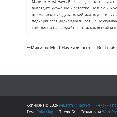
Макияж Must-Have: Effortless для всех — это 
выглядите ухоженно и естественно в любых у
вниманием к уходу за кожей можно достичь с
подчеркивает индивидуальность, а не скрывае
комплект и наслаждайтесь тем, как легкий ма
Макияж: Must-Have для всех — Best выб
Копирайт © 2026
Рецепты счастья — женский по
Тема
ColorMag
от ThemeGrill. Создано на
WordPre