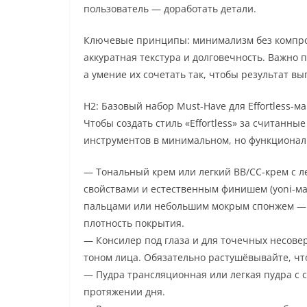
пользователь — доработать детали.
Ключевые принципы: минимализм без компром
аккуратная текстура и долговечность. Важно 
а умение их сочетать так, чтобы результат вы
H2: Базовый набор Must-Have для Effortless-м
Чтобы создать стиль «Effortless» за считанны
инструментов в минимальном, но функционал
— Тональный крем или легкий BB/CC-крем с 
свойствами и естественным финишем (yoni-м
пальцами или небольшим мокрым спонжем — э
плотность покрытия.
— Консилер под глаза и для точечных несове
тоном лица. Обязательно растушёвывайте, чт
— Пудра трансляционная или легкая пудра с с
протяжении дня.