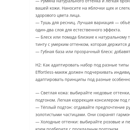
— Румяна натурального оттенка и легкая брон
вашей кожи. Наносите на яблочки щек и слегк
здорового цвета лица.
— Тушь для ресниц. Лучшая вариация — объ
один-два слоя для естественного эффекта.
— Блеск или помада близкие к натуральному т
тинту с умерким оттенком, которая держится 
— Губная база или прозрачный блеск: добавят
H2: Как адаптировать набор под разные типы
Effortless-макяж должен подчеркивать индиви
адаптировать принципы под разные особенно
— Светлая кожа: выбирайте нюдовые оттенки,
подтоном. Легкая коррекция консилером под 
— Тёплый подтон: отдавайте предпочтение р
золотистыми частицами. Они сохранят гармо
— Холодные оттенки: выбирайте розовые и п
крем подберите с прохладным подтоном.