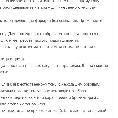
за. Выбирайте оттенки, близкие к естественному тону
а растушёвывайте к вискам для умеренного «искра»
ёмно-разделяющая формула без осыпания. Применяйте
ону. Для повседневного образа можно остановиться на
долго и не требует частого подкрашивания.
 лоска и увлажнения, не отвлекая внимание от глаз.
 лица и цвета
дуальность, а не слепо следовать правилам. Вот как можно
сти:
 близкие к естественному тону, с небольшим розовым
глазами поможет визуально «омолодить» образ.
умянам персиковым или коралловым и бронзаторам с
нию с тёплым тоном кожи.
есочные тона, не ярко-малиновый. Консилер и тональный