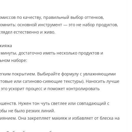
иссов по качеству, правильный выбор оттенков,
помнить: основной инструмент — это не набор продуктов,
глядел естественно и живо.
акияжа
е минуты, достаточно иметь несколько продуктов и
ьном наборе:
легким покрытием. Выбирайте формулу с увлажняющими
атовые или сатиново-сияющие текстуры). Наносить лучше
то ускорит процесс и поможет контролировать
ршенств. Нужен тон чуть светлее или совпадающий с
обы не было резких линий.
иянием. Она закрепляет макияж и избавляет от блеска на