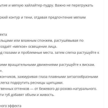
ытие и мягкую хайлайтер-пудру. Важно не перегружать
ркий контур и тени, отдавая предпочтение мягким
екта
альцами или влажным спонжем, растушёвывая по
создаёт «мягкое» освещение лица.
д глазами и проблемные места, затем слегка растушуйте к
гкими вращательными движениями растушуйте к вискам.
».
о кончиков, зажмуривая глаза плавными зигзагообразными
слегка подкрутить ресницы щипцами.
твенных оттенков — от бежевого до розово-натурального.
ти губ добавят объем и живость.
нного эффекта