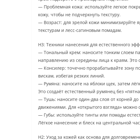
— Проблемная кожа: используйте легкое покр
кожу, чтобы не подчеркнуть текстуру.
— Возраст: для зрелой кожи минимизируйте я
текстурам и лесс-сатиновым помадам.
H3: Техники нанесения для естественного эфф
— Тональный крем: наносите тонким слоем п
направлению из середины лица к краям. Это 
— Консилер: точечно прорабатывайте зону по
вискам, избегая резких линий.
— Румяна: наносите на яблоки щек, затем лё
Это создаёт естественный румянец без «пятна
— Тушь: наносите один-два слоя от корней д
движениями. Для «открытого взгляда» можно 
— Губы: используйте тинты или помады естес
Лёгкое нанесение и блеск на центральной час
H2: Уход за кожей как основа для долговреме