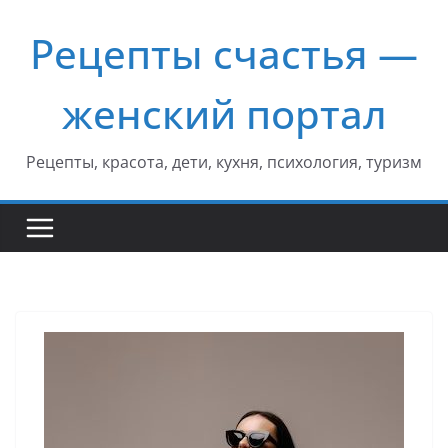
Перейти
Рецепты счастья —
к
содержимому
женский портал
Рецепты, красота, дети, кухня, психология, туризм