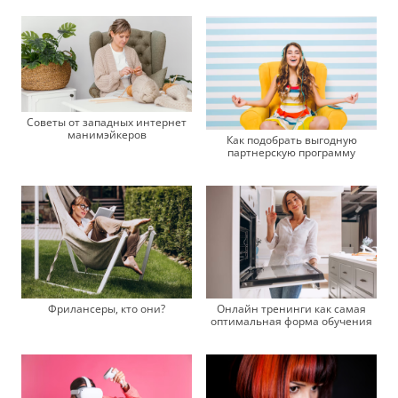
Советы от западных интернет
манимэйкеров
Как подобрать выгодную
партнерскую программу
Фрилансеры, кто они?
Онлайн тренинги как самая
оптимальная форма обучения