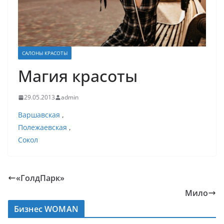
САЛОНЫ КРАСОТЫ
Магия красоты
29.05.2013
admin
Варшавская
,
Полежаевская
,
Сокол
«ГолдПарк»
Мило
Бизнес WOMAN