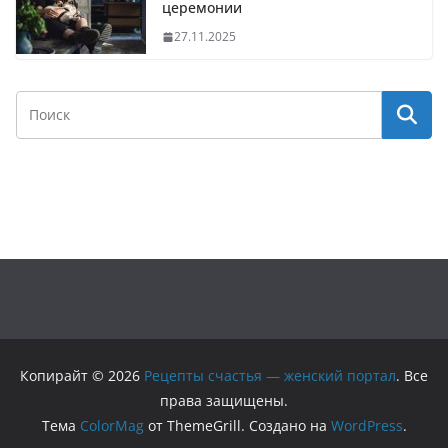
церемонии
27.11.2025
Копирайт © 2026
Рецепты счастья — женский портал
. Все
права защищены.
Тема
ColorMag
от ThemeGrill. Создано на
WordPress
.