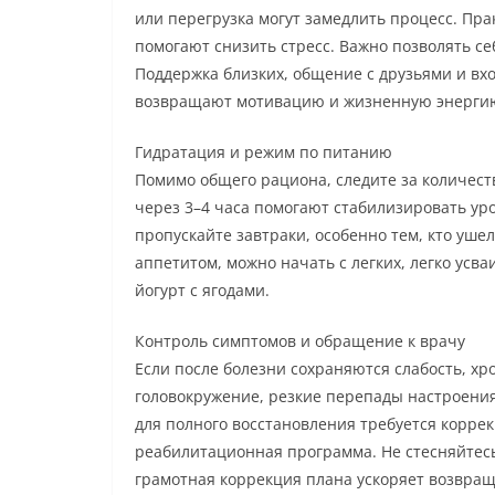
или перегрузка могут замедлить процесс. Пр
помогают снизить стресс. Важно позволять се
Поддержка близких, общение с друзьями и вх
возвращают мотивацию и жизненную энерги
Гидратация и режим по питанию
Помимо общего рациона, следите за количес
через 3–4 часа помогают стабилизировать ур
пропускайте завтраки, особенно тем, кто уше
аппетитом, можно начать с легких, легко усв
йогурт с ягодами.
Контроль симптомов и обращение к врачу
Если после болезни сохраняются слабость, хр
головокружение, резкие перепады настроения
для полного восстановления требуется корре
реабилитационная программа. Не стесняйтес
грамотная коррекция плана ускоряет возвра