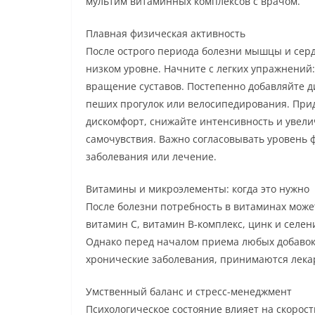
мультим витаминных комплексов с врачом.
Плавная физическая активность
После острого периода болезни мышцы и серд
низком уровне. Начните с легких упражнений:
вращение суставов. Постепенно добавляйте ди
пеших прогулок или велосипедирования. При
дискомфорт, снижайте интенсивность и увел
самочувствия. Важно согласовывать уровень 
заболевания или лечение.
Витамины и микроэлементы: когда это нужно
После болезни потребность в витаминах може
витамин C, витамин B-комплекс, цинк и селе
Однако перед началом приема любых добавок 
хронические заболевания, принимаются лекар
Умственный баланс и стресс-менеджмент
Психологическое состояние влияет на скорост