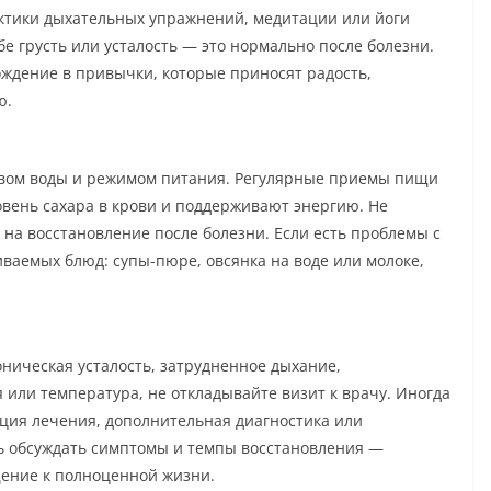
актики дыхательных упражнений, медитации или йоги
бе грусть или усталость — это нормально после болезни.
ождение в привычки, которые приносят радость,
ю.
твом воды и режимом питания. Регулярные приемы пищи
овень сахара в крови и поддерживают энергию. Не
л на восстановление после болезни. Если есть проблемы с
аиваемых блюд: супы-пюре, овсянка на воде или молоке,
оническая усталость, затрудненное дыхание,
 или температура, не откладывайте визит к врачу. Иногда
кция лечения, дополнительная диагностика или
ь обсуждать симптомы и темпы восстановления —
щение к полноценной жизни.