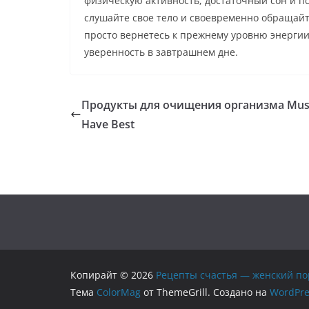
физическую активность, достаточный сон и п
слушайте свое тело и своевременно обращай
просто вернетесь к прежнему уровню энергии
уверенность в завтрашнем дне.
Продукты для очищения организма Mus
Have Best
Копирайт © 2026
Рецепты счастья — женский по
Тема
ColorMag
от ThemeGrill. Создано на
WordPre