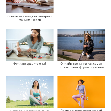
Советы от западных интернет
манимэйкеров
Фрилансеры, кто они?
Онлайн тренинги как самая
оптимальная форма обучения
Первая тысяча посетителей
Быстрая индексация сайта