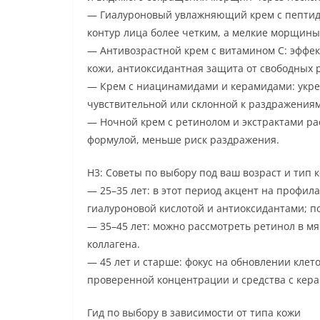
— Гиалуроновый увлажняющий крем с пептида
контур лица более четким, а мелкие морщины
— Антивозрастной крем с витамином C: эффе
кожи, антиоксидантная защита от свободных 
— Крем с ниацинамидами и керамидами: укре
чувствительной или склонной к раздражениям
— Ночной крем с ретинолом и экстрактами ра
формулой, меньше риск раздражения.
H3: Советы по выбору под ваш возраст и тип 
— 25–35 лет: в этот период акцент на профи
гиалуроновой кислотой и антиоксидантами; п
— 35–45 лет: можно рассмотреть ретинол в м
коллагена.
— 45 лет и старше: фокус на обновлении клет
проверенной концентрации и средства с кер
Гид по выбору в зависимости от типа кожи