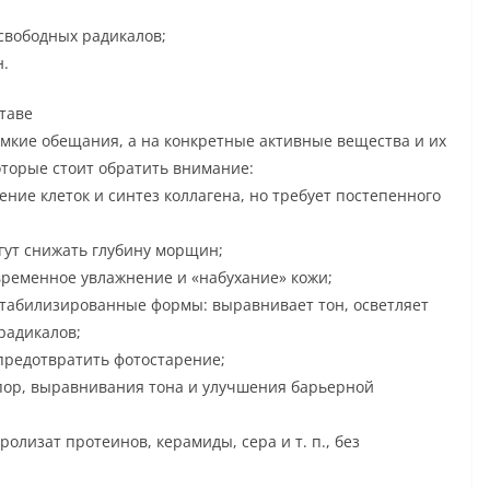
свободных радикалов;
.
ставе
мкие обещания, а на конкретные активные вещества и их
торые стоит обратить внимание:
ние клеток и синтез коллагена, но требует постепенного
гут снижать глубину морщин;
временное увлажнение и «набухание» кожи;
 стабилизированные формы: выравнивает тон, осветляет
радикалов;
предотвратить фотостарение;
пор, выравнивания тона и улучшения барьерной
ролизат протеинов, керамиды, сера и т. п., без