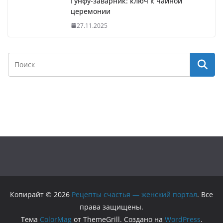
Гунфу-заварник: ключ к чайной
церемонии
27.11.2025
Копирайт © 2026
Рецепты счастья — женский портал
. Все
права защищены.
Тема
ColorMag
от ThemeGrill. Создано на
WordPress
.