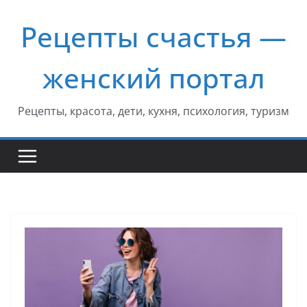
Перейти
Рецепты счастья —
к
содержимому
женский портал
Рецепты, красота, дети, кухня, психология, туризм