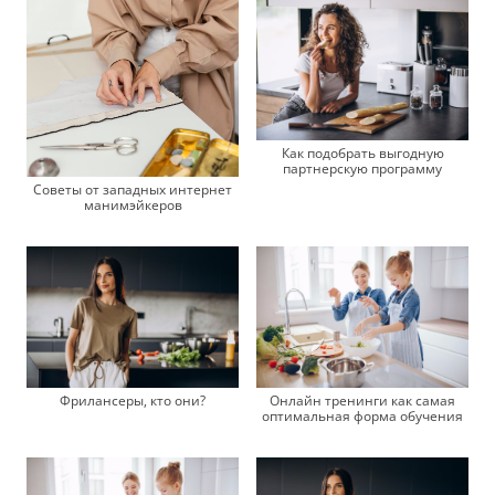
Как подобрать выгодную
партнерскую программу
Советы от западных интернет
манимэйкеров
Фрилансеры, кто они?
Онлайн тренинги как самая
оптимальная форма обучения