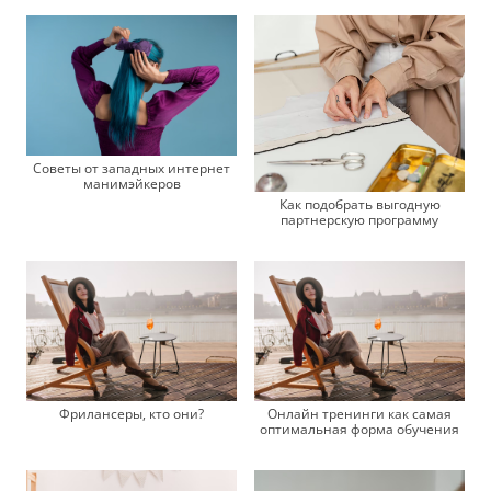
Советы от западных интернет
манимэйкеров
Как подобрать выгодную
партнерскую программу
Фрилансеры, кто они?
Онлайн тренинги как самая
оптимальная форма обучения