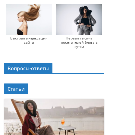
Быстрая индексация
Первая тысяча
сайта
посетителей блога в
сутки
Вопросы-ответы
Статьи