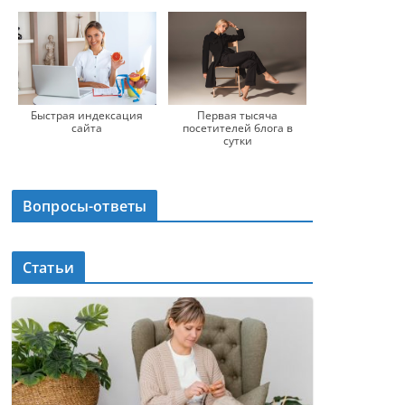
Быстрая индексация
Первая тысяча
сайта
посетителей блога в
сутки
Вопросы-ответы
Статьи