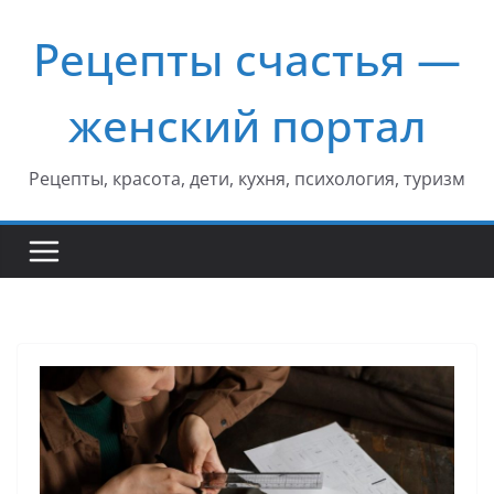
Перейти
Рецепты счастья —
к
содержимому
женский портал
Рецепты, красота, дети, кухня, психология, туризм