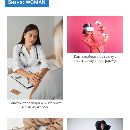
Бизнес WOMAN
Как подобрать выгодную
партнерскую программу
Советы от западных интернет
манимэйкеров