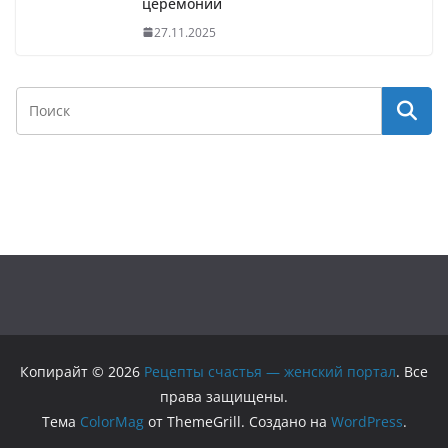
церемонии
27.11.2025
Копирайт © 2026
Рецепты счастья — женский портал
. Все
права защищены.
Тема
ColorMag
от ThemeGrill. Создано на
WordPress
.