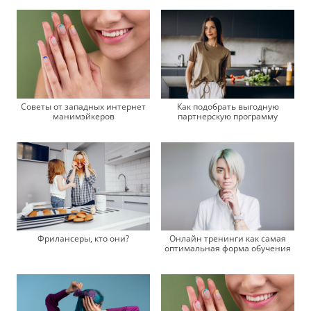
Советы от западных интернет
Как подобрать выгодную
манимэйкеров
партнерскую программу
Фрилансеры, кто они?
Онлайн тренинги как самая
оптимальная форма обучения