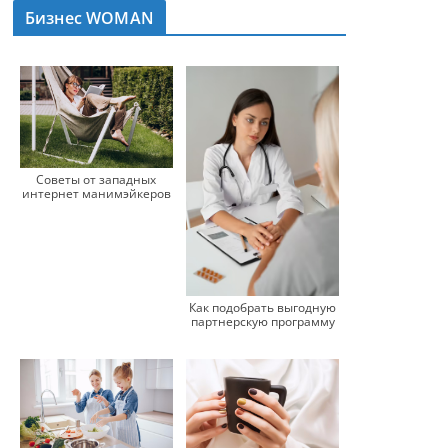
Бизнес WOMAN
Советы от западных
интернет манимэйкеров
Как подобрать выгодную
партнерскую программу