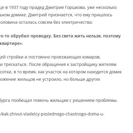
ще в 1937 году прадед Дмитрия Горшкова, уже несколько
ньком домике. Дмитрий признается, что ему пришлось
половина осталась совсем без электричества:
то-то обрубил проводку. Без света жить нельзя, поэтому
квартире».
щей стройки и постоянно проезжающих комаров,
ли трескаться. После обращения к застройщику жителям
отки, в то время, как участок на котором находится домик
ложение жильцов не устроило, но больше других
бурга пообещал помочь жильцам с решением проблемы.
26/kak-zhivut-vladelcy-poslednego-chastnogo-doma-u-