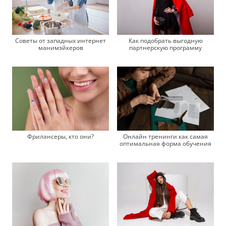
Как подобрать выгодную
Советы от западных интернет
партнерскую программу
манимэйкеров
Фрилансеры, кто они?
Онлайн тренинги как самая
оптимальная форма обучения