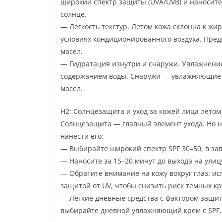
широкий спектр защиты (UVA/UVB) и наносит
солнце.
— Легкость текстур. Летом кожа склонна к жир
условиях кондиционированного воздуха. Пред
масел.
— Гидратация изнутри и снаружи. Увлажнение
содержанием воды. Снаружи — увлажняющие с
масел.
H2: Солнцезащита и уход за кожей лица летом
Солнцезащита — главный элемент ухода. Но н
нанести его:
— Выбирайте широкий спектр SPF 30–50, в за
— Наносите за 15–20 минут до выхода на улиц
— Обратите внимание на кожу вокруг глаз: и
защитой от UV, чтобы снизить риск темных кр
— Лёгкие дневные средства с фактором защи
выбирайте дневной увлажняющий крем с SPF,