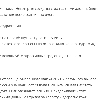
нтами. Некоторые средства с экстрактами алоэ, чайного
ражение после солнечных ожогов.
 раздражении
 на поражённую кожу на 10–15 минут.
с алоэ вера, лосьоны на основе калициевого гидроксида
е используйте агрессивные средства до полного
ы от солнца, умеренного увлажнения и разумного выбора
: если она начинает стягиваться, жечься или блестеть
одукты или увеличьте защиту. Придерживаясь этих
кими днями без тревог за красоту и здоровье кожи.