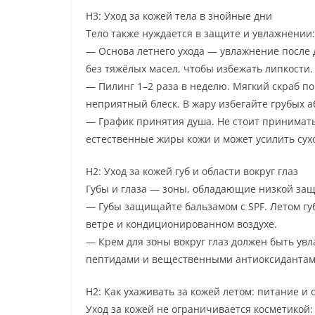
H3: Уход за кожей тела в знойные дни
Тело также нуждается в защите и увлажнении:
— Основа летнего ухода — увлажнение после 
без тяжёлых масел, чтобы избежать липкости.
— Пилинг 1–2 раза в неделю. Мягкий скраб п
неприятный блеск. В жару избегайте грубых а
— График принятия душа. Не стоит принимать
естественные жиры кожи и может усилить сух
H2: Уход за кожей губ и области вокруг глаз
Губы и глаза — зоны, обладающие низкой за
— Губы защищайте бальзамом с SPF. Летом г
ветре и кондиционированном воздухе.
— Крем для зоны вокруг глаз должен быть ув
пептидами и вещественными антиоксидантами
H2: Как ухаживать за кожей летом: питание и
Уход за кожей не ограничивается косметикой: