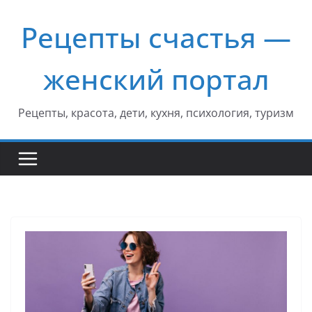
Перейти
Рецепты счастья —
к
содержимому
женский портал
Рецепты, красота, дети, кухня, психология, туризм