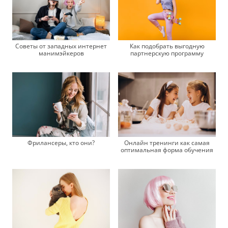
Советы от западных интернет
Как подобрать выгодную
манимэйкеров
партнерскую программу
Фрилансеры, кто они?
Онлайн тренинги как самая
оптимальная форма обучения