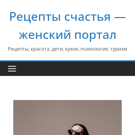
Перейти
Рецепты счастья —
к
содержимому
женский портал
Рецепты, красота, дети, кухня, психология, туризм