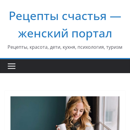
Перейти
Рецепты счастья —
к
содержимому
женский портал
Рецепты, красота, дети, кухня, психология, туризм