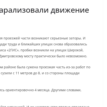
арализовали движение
ния проезжей части возникают серьезные заторы. И
ощади труда и ближайших улицах снова образовались
иса «2ГИС», пробки возникли на улицах Широкой,
к Дмитровскому мосту практически было невозможно.
ом районе была сужена проезжая часть из-за работ по
сузили с 11 метров до 8, и со стороны площади
ись ориентировочно 4 месяца. Другими словами,
ся ситуацией. И их недовольство вполне оправдано.