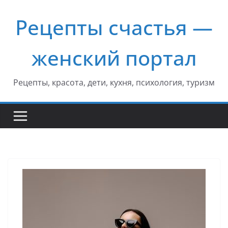
Перейти
Рецепты счастья —
к
содержимому
женский портал
Рецепты, красота, дети, кухня, психология, туризм