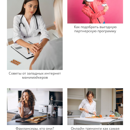
Как подобрать выгодную
партнерскую программу
Советы от западных интернет
манимэйкеров
Онлайн тренинги как самая
Фрилансеры, кто они?