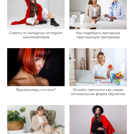
Советы от западных интернет
Как подобрать выгодную
манимэйкеров
партнерскую программу
Фрилансеры, кто они?
Онлайн тренинги как самая
оптимальная форма обучения