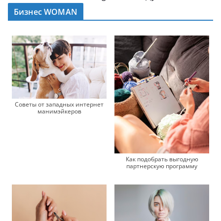
Бизнес WOMAN
Советы от западных интернет
манимэйкеров
Как подобрать выгодную
партнерскую программу