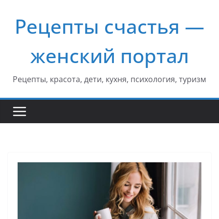
Перейти
Рецепты счастья —
к
содержимому
женский портал
Рецепты, красота, дети, кухня, психология, туризм