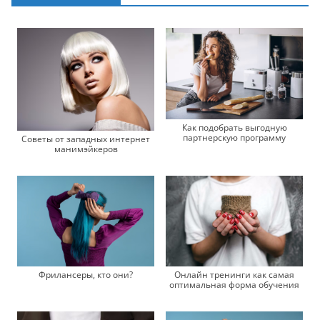
Как подобрать выгодную
партнерскую программу
Советы от западных интернет
манимэйкеров
Фрилансеры, кто они?
Онлайн тренинги как самая
оптимальная форма обучения