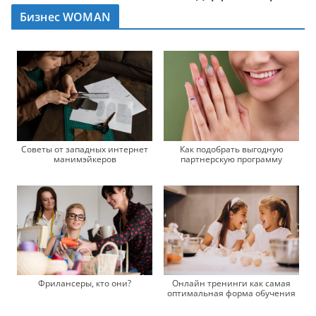
Бизнес WOMAN
Как подобрать выгодную
Советы от западных интернет
партнерскую программу
манимэйкеров
Фрилансеры, кто они?
Онлайн тренинги как самая
оптимальная форма обучения