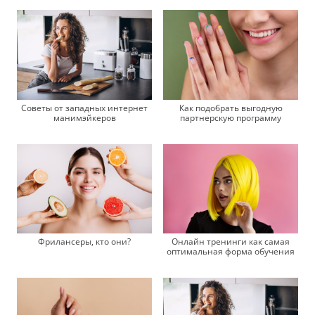
Как подобрать выгодную
Советы от западных интернет
партнерскую программу
манимэйкеров
Фрилансеры, кто они?
Онлайн тренинги как самая
оптимальная форма обучения