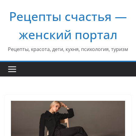
Перейти
Рецепты счастья —
к
содержимому
женский портал
Рецепты, красота, дети, кухня, психология, туризм