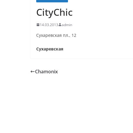
CityChic
14.03.2013
admin
Сухаревская пл., 12
Сухаревская
Chamonix