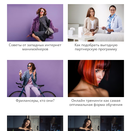
Советы от западных интернет
Как подобрать выгодную
манимэйкеров
партнерскую программу
Фрилансеры, кто они?
Онлайн тренинги как самая
оптимальная форма обучения