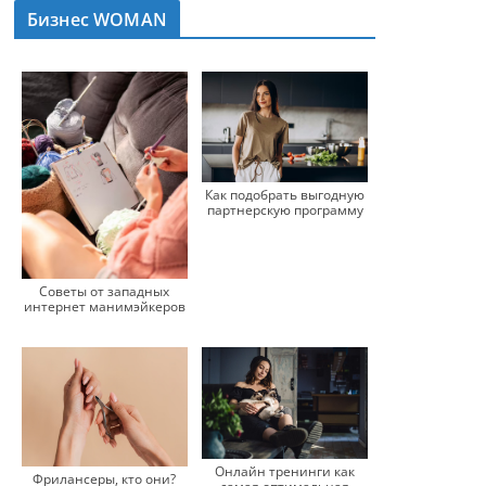
Бизнес WOMAN
Как подобрать выгодную
партнерскую программу
Советы от западных
интернет манимэйкеров
Онлайн тренинги как
Фрилансеры, кто они?