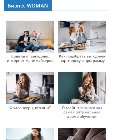
Бизнес WOMAN
Советы от западных
Как подобрать выгодную
интернет манимэйкеров
партнерскую программу
Фрилансеры, кто они?
Онлайн тренинги как
самая оптимальная
форма обучения