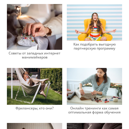
Как подобрать выгодную
партнерскую программу
Советы от западных интернет
манимэйкеров
Фрилансеры, кто они?
Онлайн тренинги как самая
оптимальная форма обучения