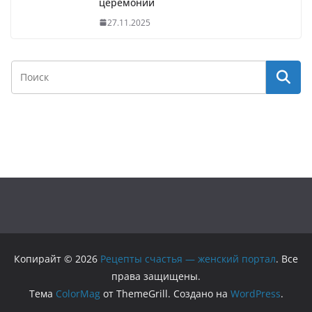
церемонии
27.11.2025
Копирайт © 2026
Рецепты счастья — женский портал
. Все
права защищены.
Тема
ColorMag
от ThemeGrill. Создано на
WordPress
.