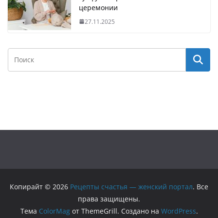
церемонии
27.11.2025
Копирайт © 2026
Рецепты счастья — женский портал
. Все
права защищены.
Тема
ColorMag
от ThemeGrill. Создано на
WordPress
.